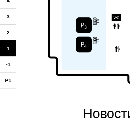
4
3
2
1
-1
P1
Новост