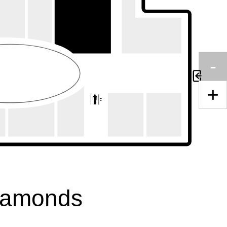
-
+
iamonds