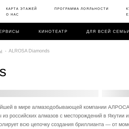
КАРТА ЭТАЖЕЙ
ПРОГРАММА ЛОЯЛЬНОСТИ
К
О НАС
Е
ЕРВИСЫ
КИНОТЕАТР
ДЛЯ ВСЕЙ СЕМЬ
ы
ALROSA Diamonds
s
ейшей в мире алмазодобывающей компании АЛРОСА
из российских алмазов с месторождений в Якутии и
ролирует всю цепочку создания бриллианта — от мом