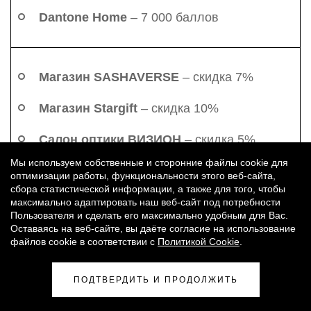
Dantone Home
– 7 000 баллов
Магазин SASHAVERSE
– скидка 7%
Магазин Stargift
– скидка 10%
Салон оптики ВИЗИОН
– скидка 5%
Мы используем собственные и сторонние файлы cookie для
Магазин OLOLOL
– скидка 5%
оптимизации работы, функциональности этого веб-сайта,
сбора статистической информации, а также для того, чтобы
Магазин «Rafaia»
- скидка 5%
максимально адаптировать наш веб-сайт под потребности
Пользователя и сделать его максимально удобным для Вас.
Оставаясь на веб-сайте, вы даёте согласие на использование
Паркинг МТРК
– скидка 40% на услуги
файлов cookie в соответствии с
Политикой Cookie
.
парковки, оплачиваемые по почасовому
тарифу банковской картой онлайн в
ПОДТВЕРДИТЬ И ПРОДОЛЖИТЬ
Мобильном приложении