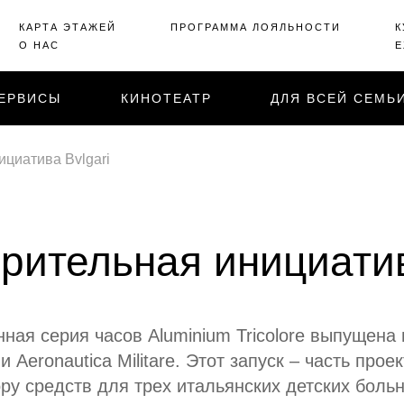
КАРТА ЭТАЖЕЙ
ПРОГРАММА ЛОЯЛЬНОСТИ
К
О НАС
Е
ЕРВИСЫ
КИНОТЕАТР
ДЛЯ ВСЕЙ СЕМЬ
ициатива Bvlgari
рительная инициатив
ая серия часов Aluminium Tricolore выпущена 
eronautica Militare. Этот запуск – часть проект
ру средств для трех итальянских детских больни