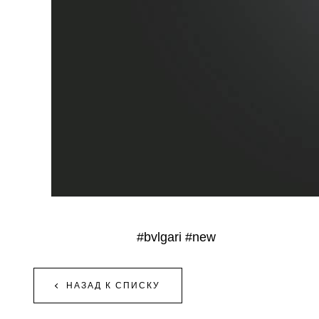
#bvlgari
#new
НАЗАД К СПИСКУ