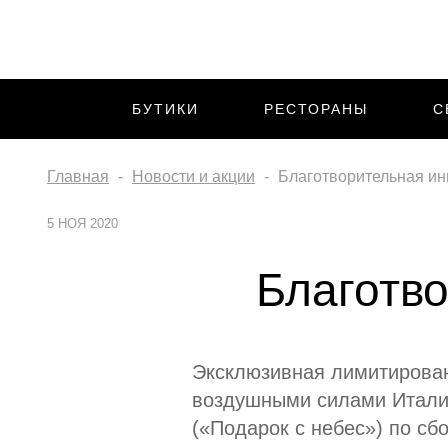
БУТИКИ
РЕСТОРАНЫ
С
Главная
Новости и акции
Благотворительная ин
5 НОЯ 2020
Благотво
Эксклюзивная лимитированн
воздушными силами Италии A
(«Подарок с небес») по сбо