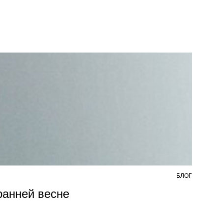
БЛОГ
7 АВ
 ранней весне
Из