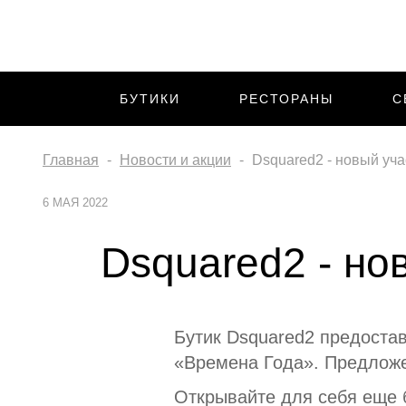
БУТИКИ
РЕСТОРАНЫ
С
Главная
Новости и акции
Dsquared2 - новый уч
6 МАЯ 2022
Dsquared2 - но
Бутик Dsquared2 предоста
«Времена Года». Предлож
Открывайте для себя еще 