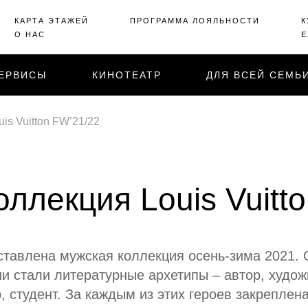
КАРТА ЭТАЖЕЙ
ПРОГРАММА ЛОЯЛЬНОСТИ
К
О НАС
Е
ЕРВИСЫ
КИНОТЕАТР
ДЛЯ ВСЕЙ СЕМЬ
is Vuitton FW’21/22
ллекция Louis Vuitt
едставлена мужская коллекция осень-зима 2021.
и стали литературные архетипы – автор, художн
р, студент. За каждым из этих героев закреплен