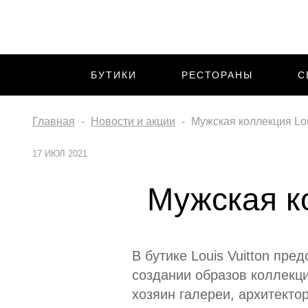
БУТИКИ
РЕСТОРАНЫ
С
Главная
Новости и акции
Мужская коллекция Lou
17 ИЮЛ 2021
Мужская ко
В бутике Louis Vuitton пр
создании образов коллекци
хозяин галереи, архитекто