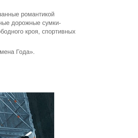
занные романтикой
ьные дорожные сумки-
бодного кроя, спортивных
емена Года».