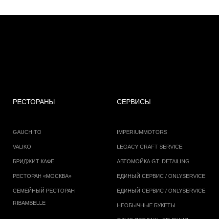
РЕСТОРАНЫ
СЕРВИСЫ
GAUCHITO
IMPERIUMMOTORS
VALIKO
LEGACY CRAFT SERVICE
БРИДЖИТ КАФЕ
АВТОМОЙКА GT. DETAILING
РЕСТОРАН «МОСКВА»
ЕДИНЫЙ СЕРВИС / ONLYSERVICE
СЕМЕЙНЫЙ РЕСТОРАН
ЕДИНЫЙ СЕРВИС / ONLYSERVICE
RIBAMBELLE
НЕОБЫЧНЫЕ БУКЕТЫ