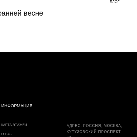
БЛОГ
5 АВ
 ранней весне
В Г
ИНФОРМАЦИЯ
КАРТА ЭТАЖЕЙ
АДРЕС: РОССИЯ, МОСКВА,
КУТУЗОВСКИЙ ПРОСПЕКТ,
О НАС