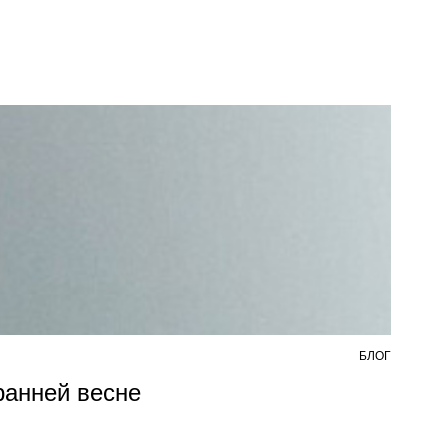
БЛОГ
7 АВ
 ранней весне
Из