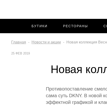
БУТИКИ
РЕСТОРАНЫ
С
Главная
Новости и акции
Новая коллекция Весн
25 ФЕВ 2019
Новая кол
Противопоставление смело
сама суть DKNY. В новой ко
эффектной графикой и кла