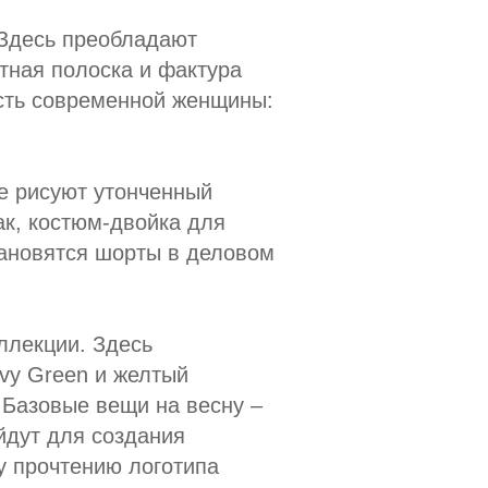
 Здесь преобладают
нтная полоска и фактура
сть современной женщины:
е рисуют утонченный
ак, костюм-двойка для
тановятся шорты в деловом
ллекции. Здесь
nvy Green и желтый
. Базовые вещи на весну –
йдут для создания
у прочтению логотипа