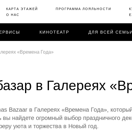
КАРТА ЭТАЖЕЙ
ПРОГРАММА ЛОЯЛЬНОСТИ
К
О НАС
Е
ЕРВИСЫ
КИНОТЕАТР
ДЛЯ ВСЕЙ СЕМЬ
алереях «Времена Года»
базар в Галереях «В
as Bazaar в Галереях «Времена Года», которы
сь вы найдете огромный выбор праздничного де
еру уюта и торжества в Новый год.