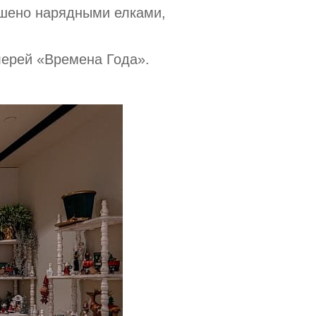
ашено нарядными елками,
лерей «Времена Года».