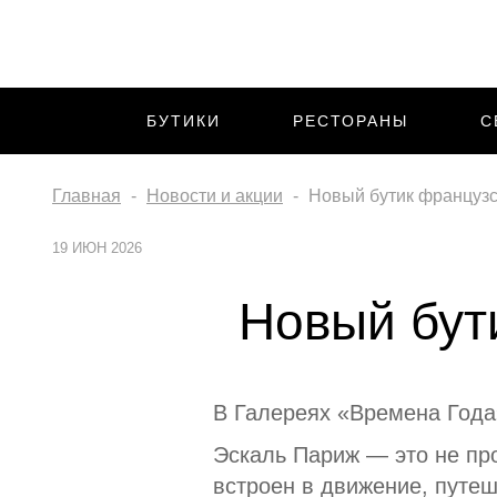
БУТИКИ
РЕСТОРАНЫ
С
Главная
Новости и акции
Новый бутик французс
19 ИЮН 2026
Новый бут
В Галереях «Времена Года
Эскаль Париж — это не про
встроен в движение, путе