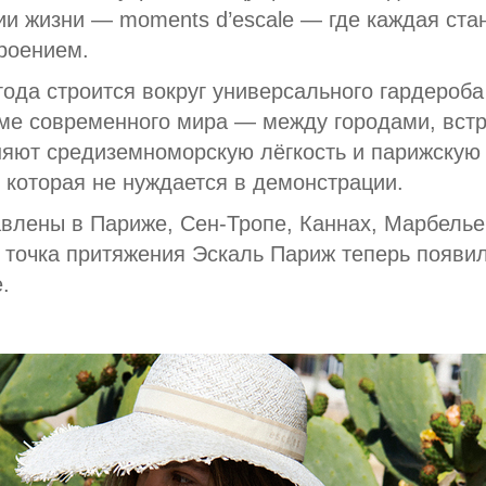
ии жизни — moments d’escale — где каждая ста
роением.
ода строится вокруг универсального гардероб
ме современного мира — между городами, встр
яют средиземноморскую лёгкость и парижскую 
у, которая не нуждается в демонстрации.
влены в Париже, Сен-Тропе, Каннах, Марбелье
 точка притяжения Эскаль Париж теперь появил
.