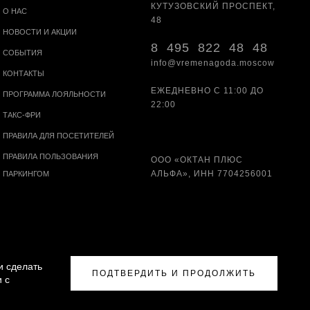
КУТУЗОВСКИЙ ПРОСПЕКТ,
О НАС
48
НОВОСТИ И АКЦИИ
8 495 822 48 48
СОБЫТИЯ
info@vremenagoda.moscow
КОНТАКТЫ
ЕЖЕДНЕВНО С 11:00 ДО
ПРОГРАММА ЛОЯЛЬНОСТИ
22:00
ТАКС-ФРИ
ПРАВИЛА ДЛЯ ПОСЕТИТЕЛЕЙ
ПРАВИЛА ПОЛЬЗОВАНИЯ
ООО «ОКТАН ПЛЮС
АЛЬФА», ИНН 7704256001
ПАРКИНГОМ
и сделать
ПОДТВЕРДИТЬ И ПРОДОЛЖИТЬ
 с
ЕТИТЕЛЕЙ
|
ПРАВИЛА ПОЛЬЗОВАНИЯ ПАРКИНГОМ