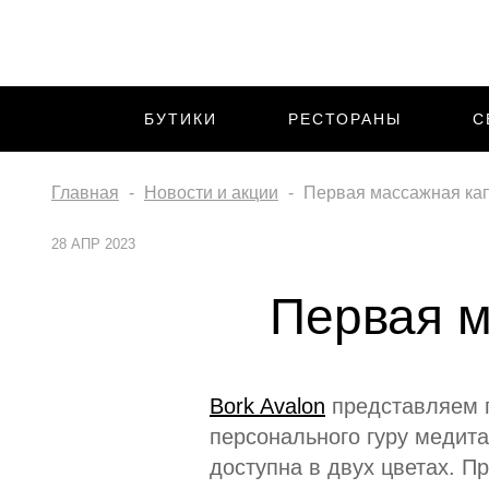
БУТИКИ
РЕСТОРАНЫ
С
Главная
Новости и акции
Первая массажная кап
28 АПР 2023
Первая м
Bork Avalon
представляем п
персонального гуру медита
доступна в двух цветах. П