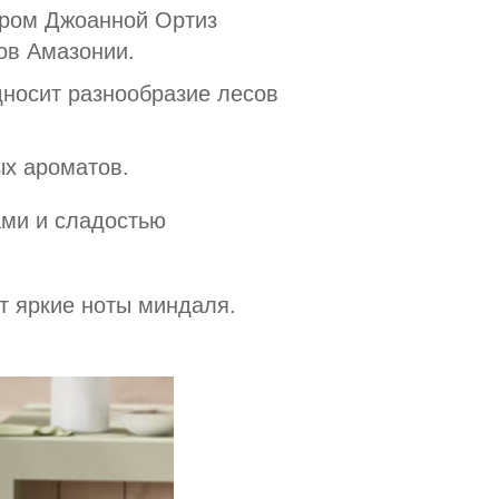
ером Джоанной Ортиз
ов Амазонии.
дносит разнообразие лесов
ых ароматов.
ами и сладостью
т яркие ноты миндаля.