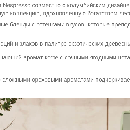
е Nespresso совместно с колумбийским дизайн
ую коллекцию, вдохновленную богатством лес
ные бленды с оттенками вкусов, которые препо
специй и злаков в палитре экзотических древесн
скушающий аромат кофе c сочными ягодными нот
 со сложными ореховыми ароматами подчеркивае