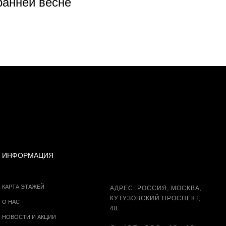
 ранней весне
Из
ИНФОРМАЦИЯ
КАРТА ЭТАЖЕЙ
АДРЕС: РОССИЯ, МОСКВА,
КУТУЗОВСКИЙ ПРОСПЕКТ,
О НАС
48
НОВОСТИ И АКЦИИ