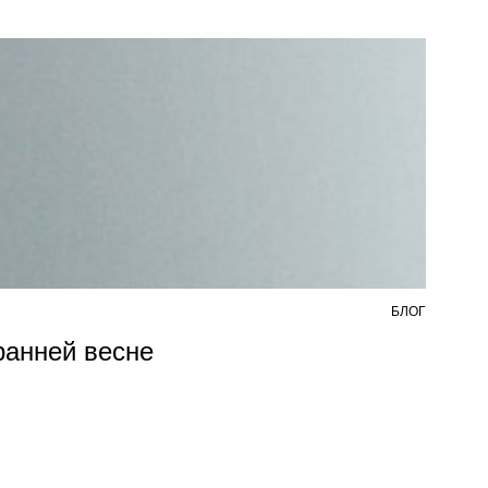
БЛОГ
7 АВ
 ранней весне
Из