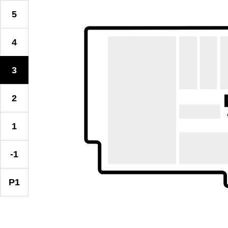
5
4
3
2
1
-1
P1