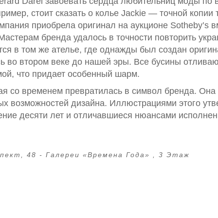
erard Darel завоевать сердца любительниц моды по 
имер, стоит сказать о колье Jackie — точной копии 
мпания приобрела оригинал на аукционе Sotheby’s в
Мастерам бренда удалось в точности повторить укр
тся в том же ателье, где однажды был создан оригин
ь во втором веке до нашей эры. Все бусины отливаю
ой, что придает особенный шарм.
рая со временем превратилась в символ бренда. Она
ных возможностей дизайна. Иллюстрациями этого ут
ение десяти лет и отличавшиеся нюансами исполнен
пект, 48 - Галереи «Времена Года» , 3 Этаж