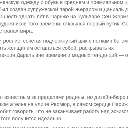
 женскую одежду и обувь в среднем и премиальном 
 был создан супружеской парой Жераром и Даниэль 
рез шестнадцать лет в Париже на бульваре Сен-Жерм
художников того времени, открылся первый бутик. С
странах мира.
троение, сочетая подчеркнутый шик с нотками боге
ть женщинам оставаться собой, раскрывать их
лекции Дарель вне времени и модных тенденций — 
л известным за пределами родины, но дизайн-бюро 
шом ателье на улице Реомюр, в самом сердце Париж
ит говорить, что не заканчивает работу над эскизо
итоге получится идеально.