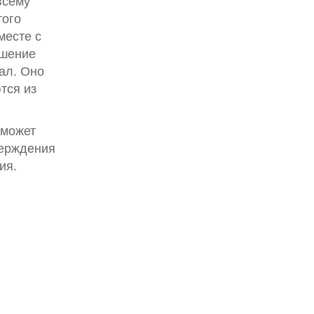
всему
того
месте с
ашение
ал. Оно
тся из
 может
верждения
ия.