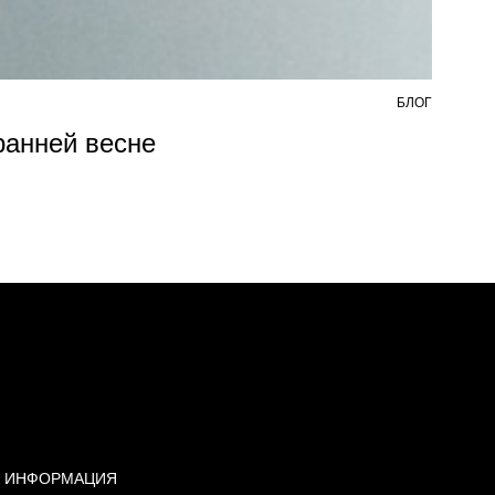
БЛОГ
7 АВ
 ранней весне
Из
ИНФОРМАЦИЯ