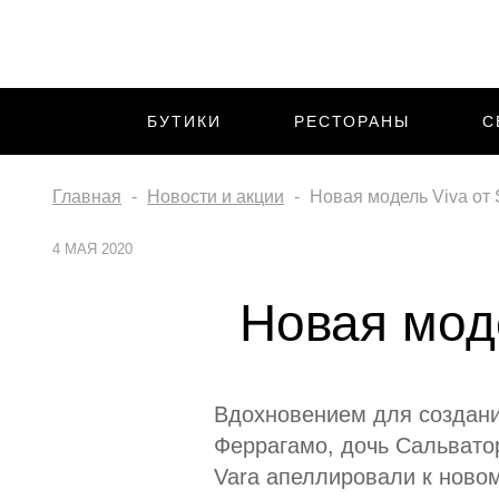
БУТИКИ
РЕСТОРАНЫ
С
Главная
Новости и акции
Новая модель Viva от 
4 МАЯ 2020
Новая моде
Вдохновением для создани
Феррагамо, дочь Сальватор
Vara апеллировали к ново