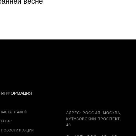
 ранней весне
В Г
ИНФОРМАЦИЯ
КАРТА ЭТАЖЕЙ
АДРЕС: РОССИЯ, МОСКВА,
КУТУЗОВСКИЙ ПРОСПЕКТ,
О НАС
48
НОВОСТИ И АКЦИИ