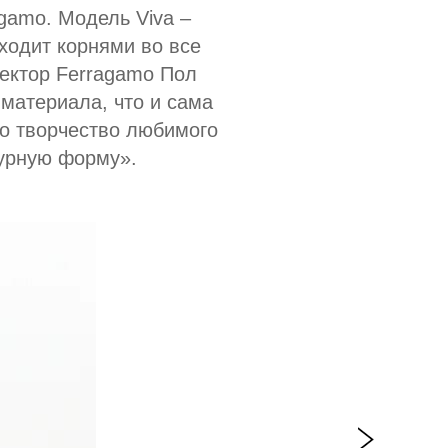
gamo. Модель Viva –
уходит корнями во все
ректор Ferragamo Пол
 материала, что и сама
ло творчество любимого
турную форму».