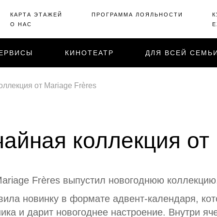
КАРТА ЭТАЖЕЙ
ПРОГРАММА ЛОЯЛЬНОСТИ
К
О НАС
Е
ЕРВИСЫ
КИНОТЕАТР
ДЛЯ ВСЕЙ СЕМЬ
ллекция от Mariage Frères
айная коллекция от 
ariage Frères выпустил новогоднюю коллекцию
вила новинку в формате адвент-календаря, ко
ика и дарит новогоднее настроение. Внутри я