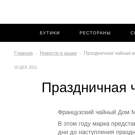
БУТИКИ
РЕСТОРАНЫ
С
Главная
Новости и акции
Праздничная чайная ко
20 ДЕК 2021
Праздничная ч
Французский чайный Дом M
В этом году марка предста
дни до наступления праздн