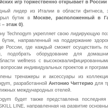
ских игр торжественно открывает в России
ый лидер из Италии в области фитнеса, з
крыл бутик в
Москве, расположенный в Г
 – этаж 0)
.
ну Technogym укрепляет свою лидирующую поз
 бутик, направленный на поддержание здоров
це России, где каждый сможет осуществить п
й, подобрать оборудование для домашн
области wellness с высококвалифицированны
 вопросам индивидуальных проектов и програм
влены тренажеры и аксессуары из коллекц
ogym, разработанной
Антонио Читтерио
для тр
стижных международных отелей.
ogym будет также представлена последняя
SKILL LINE, направленная на развитие основны