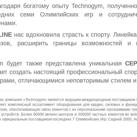
годаря богатому опыту Technogym, полученно
едних семи Олимпийских игр и сотруднич
енами.
LINE
нас вдохновила страсть к спорту. Линейка
зов, расширить границы возможностей и 
m будет также представлена уникальная
СЕР
лает создать настоящий профессиональный спор
рами, отличающимися неповторимым стилем и 
лии, компания «Technogym» является ведущим международным поставщиком те
яет комплексный ассортимент оборудования для кардио, силовых и функц
ии, обеспечивающую связь клиентов с их персональными программами тре
 устройств. Более 80000 велнес-центров и 200000 частных клиентов во вс
я официальным поставщиком последних 7 Олимпийских Игр: Сидней 2000, Аф