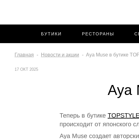
БУТИКИ
РЕСТОРАНЫ
С
Главная
Новости и акции
Aya Muse в бутике T
17 ОКТ 2025
Aya 
Теперь в бутике
TOPSTYL
происходит от японского с
Aya Muse создает авторск