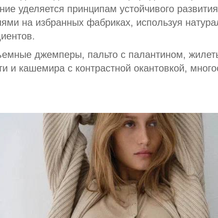
ние уделяется принципам устойчивого развития
ями на избранных фабриках, используя натур
диентов.
ъемные джемперы, пальто с палантином, жилет
ти и кашемира с контрастной окантовкой, мног