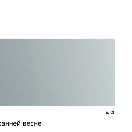
БЛОГ
7 АВ
 ранней весне
Из