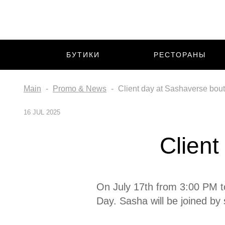
БУТИКИ
РЕСТОРАНЫ
Main
Promo & News
Client day at Sashaverse bou
16 JUL 2025
Client
On July 17th from 3:00 PM 
Day. Sasha will be joined by 