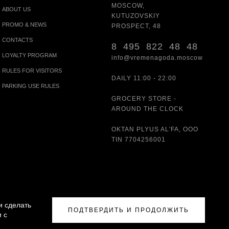
MOSCOW,
ABOUT US
KUTUZOVSKIY
PROMO & NEWS
PROSPECT, 48
CONTACTS
8 495 822 48 48
LOYALTY PROGRAM
info@vremenagoda.moscow
RULES FOR VISITORS
DAILY 11:00 - 22:00
PARKING USE RULES
GROCERY STORE -
AROUND THE CLOCK
OKTAN PLYUS AL'FA, OOO
TIN 7704256001
и сделать
ПОДТВЕРДИТЬ И ПРОДОЛЖИТЬ
 с
ISITORS
|
PARKING USE RULES