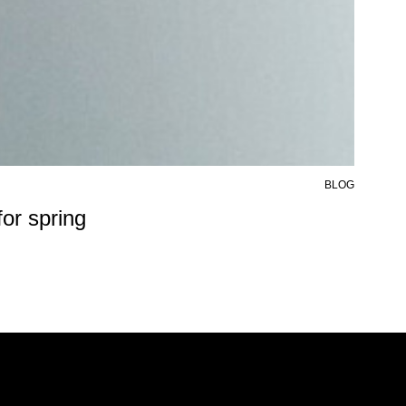
BLOG
6 AU
or spring
50%