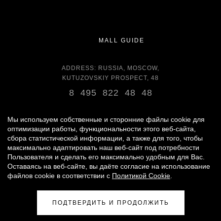
MALL GUIDE
ADDRESS: RUSSIA, MOSCOW,
KUTUZOVSKIY PROSPECT, 48
8 495 822 48 48
OPENING HOURS:
DAILY 11:00 - 22:00 DAILY
Мы используем собственные и сторонние файлы cookie для
оптимизации работы, функциональности этого веб-сайта,
сбора статистической информации, а также для того, чтобы
GROCERY STORE - AROUND THE CLOCK
максимально адаптировать наш веб-сайт под потребности
Пользователя и сделать его максимально удобным для Вас.
Оставаясь на веб-сайте, вы даёте согласие на использование
© 2007 -
2026
«VREMENA GODA»
файлов cookie в соответствии с
Политикой Cookie
.
PERSONAL DATA PROCESSING POLICY
|
RULES FOR VISITORS
|
PARKING USE RULES
ПОДТВЕРДИТЬ И ПРОДОЛЖИТЬ